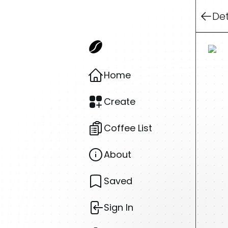
Det
Home
Create
Coffee List
About
Saved
Sign In