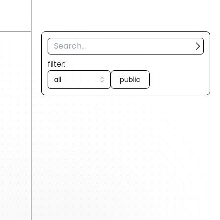
filter:
all
public